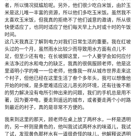
者，所以情况挺尴尬呢。另外，他们很少吃白米饭，由於玉
米是这儿唯一丰富的资源，所以他们多吃玉米饭。虽然我不
太喜欢玉米饭，但我真的拒绝不了他们诚意的邀请，所从很
快便适应了，也同时适应了他们每天早上九时或十时的午饭
时间。
这几天我真正了解到电力对我们日常生活的重要。我在红坡
头过的一个月，虽然雨水比较少而导致用水方面有点儿不
足，但至少还有电；在长坡脚这里，一个人要学会如何应付
未洁净过的水和电力的缺乏，我真的很佩服顾老师，他是这
里道明小学的唯一一位老师，他像我一样从城市世界走来这
个村子，但他已经在这里生活了叁个多年头，我可以想像他
开始的时候，是多麽难适应这儿恶劣的环境，还有往後不断
的努力解决没有电所引伸出来的问题，我们的手机总是用不
著，因为要冲电，要走到遥远的城市，或者要走两个小时路
到最近的村子，真的是非常不方便的。
我来到这里的那天，顾老师在桌上放了两杯水，一杯是透明
的，另一杯则是黄色的，他叫我试试两杯水的味道儿，我试
了试，发现黄色那杯水有一道很奇怪的味儿，他解释说透明