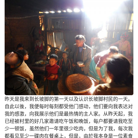
昨天是我来到长坡脚的第一天以及认识长坡脚村民的一天。
自此以後，我便每时每刻都受他门感动，他们要向我表达对
我的感激，向我展示他们是最热情的主人家。从昨天起，我
已经被村里的好几家邀请吃午饭和晚饭，每户都要请我吃至
少一顿饭，虽然他们一年里很少吃肉，但是为了我，每次我
都看见至少一碟肉在餐桌上，但是，由於我本身是一位素食