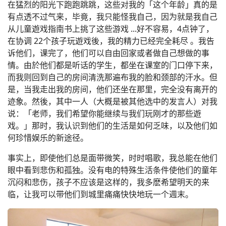
在猛烈的阳光下跑跑跳跳，这些对我的「这个年龄」真的是
有点透不过气来，毕竟，我只能怪我自己，因为就是我自己
从儿童遊戏指南书上挑了这些游戏 ...好不容易，4点钟了，
在协调 22个孩子玩遊戏後，我的精力已经完全耗尽 。我告
诉他们，课完了，他们可以自由回家或者做自己想做的事
情。由於他们都是听话的学生，都坐在课室的门口停下来，
而我则回到自己的房间清洗那遍布我的脸和颈部的汗水。但
是，当我走出我的房间，他们还坐在那里，完全没有离开的
迹象。然後，其中一人（大概是被其他选中的发言人）对我
说：「老师，我们希望你能继续与我们玩刚才的那些遊
戏。」那时，我认识到他们的生活是如何乏味，以及他们如
何珍惜娱乐的新途径。
事实上，即使他们总是面带微笑，时时唱歌，我总能在他们
眼中看到悲伤和孤独。没有电的特殊生活条件使他们的童年
沉闷和悲伤，孩子不应该是这样的，我多麽希望明天的来
临，让我可以带他们到城里痛痛快快地玩一个週末。