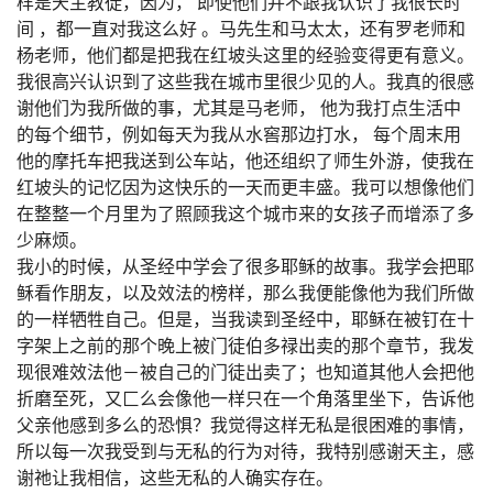
样是天主教徒，因为， 即使他们并不跟我认识了我很长时
间 ，都一直对我这么好 。马先生和马太太，还有罗老师和
杨老师，他们都是把我在红坡头这里的经验变得更有意义。
我很高兴认识到了这些我在城市里很少见的人。我真的很感
谢他们为我所做的事，尤其是马老师， 他为我打点生活中
的每个细节，例如每天为我从水窖那边打水， 每个周末用
他的摩托车把我送到公车站，他还组织了师生外游，使我在
红坡头的记忆因为这快乐的一天而更丰盛。我可以想像他们
在整整一个月里为了照顾我这个城市来的女孩子而增添了多
少麻烦。
我小的时候，从圣经中学会了很多耶稣的故事。我学会把耶
稣看作朋友，以及效法的榜样，那么我便能像他为我们所做
的一样牺牲自己。但是，当我读到圣经中，耶稣在被钉在十
字架上之前的那个晚上被门徒伯多禄出卖的那个章节，我发
现很难效法他－被自己的门徒出卖了；也知道其他人会把他
折磨至死，又匚么会像他一样只在一个角落里坐下，告诉他
父亲他感到多么的恐惧？我觉得这样无私是很困难的事情，
所以每一次我受到与无私的行为对待，我特别感谢天主，感
谢祂让我相信，这些无私的人确实存在。