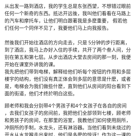
从出发一路到酒店，我的学生总是东张西望，不想错过眼前
任何一个新奇的东西。抵达开远後，我叫他们看看在马路上
的汽车和摩托车，让他们明白跟著我是多麽重要， 假若他
们任何一个同伴不见了，我要他们马上向我报告。
然後我们开始往酒店的方向走去，只是 5分钟的步行距离，
到了酒店，我马上办好入住的手续，共开了两个叁人间，分
别在第五和第七层。从步出酒店大堂去房间的那一刻，我便
开始在课室外讲我的课。
我先把他们带到电梯，解释给他们听每个按钮的作用和多层
楼宇的结构，他们没有真正体会到多层的意思是什麽，或者
是，电梯会为我们做些什麽，直到他们从房间的阳台看到下
面的街道，他们才终於明白这些。
顾老师和我会分别带4个男孩子和4个女孩子在各自的房间
，去我们女孩子的房间前，我把他们全部领到七楼，顾老师
和男孩子的房间，在那里的浴室，我教他们如何使用厕所，
冲厕所的手制，水龙头，还有淋浴器。当他们看到未烧过的
开水从水龙喉走出来时，他们是多麽的惊讶！作为这一课的