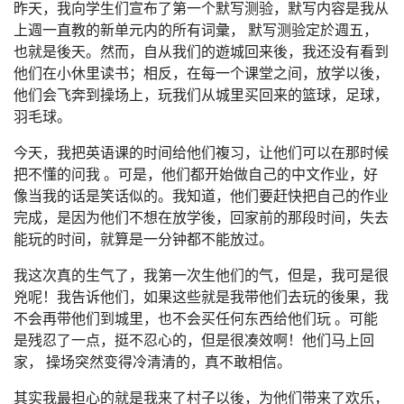
昨天，我向学生们宣布了第一个默写测验，默写内容是我从
上週一直教的新单元内的所有词彙， 默写测验定於週五，
也就是後天。然而，自从我们的遊城回来後，我还没有看到
他们在小休里读书；相反，在每一个课堂之间，放学以後，
他们会飞奔到操场上，玩我们从城里买回来的篮球，足球，
羽毛球。
今天，我把英语课的时间给他们複习，让他们可以在那时候
把不懂的问我 。可是，他们都开始做自己的中文作业，好
像当我的话是笑话似的。我知道，他们要赶快把自己的作业
完成，是因为他们不想在放学後，回家前的那段时间，失去
能玩的时间，就算是一分钟都不能放过。
我这次真的生气了，我第一次生他们的气，但是，我可是很
兇呢！我告诉他们，如果这些就是我带他们去玩的後果，我
不会再带他们到城里，也不会买任何东西给他们玩 。可能
是残忍了一点，挺不忍心的，但是很凑效啊！他们马上回
家， 操场突然变得冷清清的，真不敢相信。
其实我最担心的就是我来了村子以後，为他们带来了欢乐，