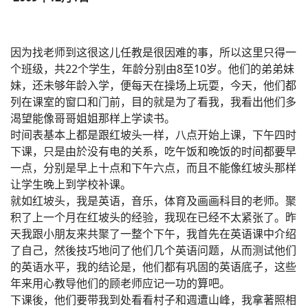
因为找老师到这很这儿任教是很因难的事，所以这里只得一
个班级，共22个学生，年龄分别由8至10岁。他们的弟弟妹
妹，还未够年龄入学，便每天在操场上玩耍，今天，他们都
列在课室的窗口和门前，目的就是为了看我，我看出他们多
渴望能像哥哥姐姐那样上学读书。
时间表基本上都是跟红坡头一样，八点开始上课，下午四时
下课，只是由於没有电的关系，吃午饭和晚饭的时间都要早
一点，分别是早上十点和下午六点，而且不能像红坡头那样
让学生晚上到学校补课。
就如红坡头，我是英语，音乐，体育及画画科目的老师。聚
积了上一个月在红坡头的经验，我现在已经不太紧张了。昨
天我跟小朋友来共聚了一整个下午，我首先在英语课中介绍
了自己，然後技巧地问了他们几个英语问题，从而测试他们
的英语水平，我的结论是，他们都有巩固的英语底子，这些
年来用心教导他们的顾老师应记一功的算吧。
下课後，他们要带我到处看看村子和週遭山峰，我拿著照相