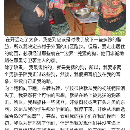
在开远吃了太多，我感到应该是时候了放下一些多馀的脂
肪，所以我决定去村子外面的山区跑步。但是，要走出居住
的範围，必须经过那些躺在""边界""兇猛的狗，他们忠诚地
趟在那里守卫著主人的家。
除了跳蚤， 我最害怕的，就是兇猛的狗，所以，我要求两
个男孩子陪我走过这些狗，然後，我便把耳机放在我的耳
朵，继续自己走我的路。
向上跑和向下跑，左转右转，学校很快就从我的视线範围消
失了。我突然有个可怕的思想，就是在路上被兇猛的狗袭
击，所以，我想抓住一些武器，好像树枝或者石头之类的东
西，这是从我的学生那处学到的。我停下来，开始从地面选
择合适的""武器"" ，突然，看到我的孩子们在我的後面！起
初，我以为是巧遇了他们，但是当我发现他们并没有追上