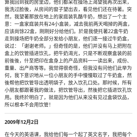
算我回到我的房里边，他们都呆在操场上渴望我再次出来，
我洗过脸後，从房间的窗子望出去，看见他们还在待著。突
然，我望著那放在地上的家庭装乳酪牛奶，想出了一个主
意：一盒家庭装共有24小盒装，减去我前两天喝掉的两盒，
应该尚馀22盒，刚刚好分给他们。於是我使托著22盒牛奶
走到操场把牛奶全部分发给小朋友，他们逐一接过牛奶盒，
说过：「谢谢老师。」但奇怪的是，他们并没有马上把附在
盒上的饮管插进饮孔，把牛奶渴光，只是不断观察盒装的前
前後後，什至把印在盒身上的产品资料一一读出来，成份、
重量、出产商等等。我觉得很奇怪，但我没有问他们此举为
何，我下意识地从一位小朋友的手中慢慢取过了牛奶盒，然
後帮他把饮管导出透明袋子，放入饮孔口处。那时候，所有
小朋友都跟著我的做法，把饮管导出，然後把它插进饮孔饮
用。我终於明白了，就是因为他们从来没有见过盒袋饮品，
所以根本不会用饮管！
2009年12月2日
在今天的英语课，我给他们每一个起了英文名字，我把每个