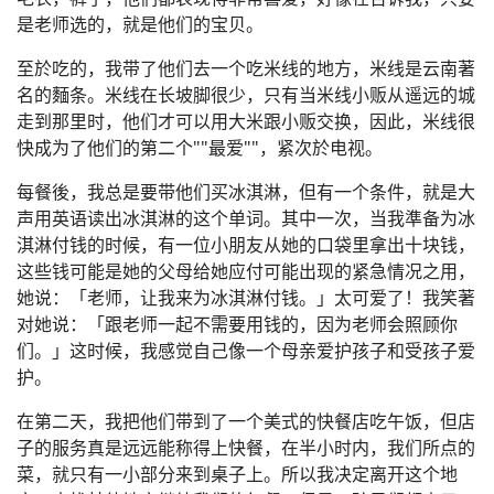
是老师选的，就是他们的宝贝。
至於吃的，我带了他们去一个吃米线的地方，米线是云南著
名的麵条。米线在长坡脚很少，只有当米线小贩从遥远的城
走到那里时，他们才可以用大米跟小贩交换，因此，米线很
快成为了他们的第二个""最爱""，紧次於电视。
每餐後，我总是要带他们买冰淇淋，但有一个条件，就是大
声用英语读出冰淇淋的这个单词。其中一次，当我準备为冰
淇淋付钱的时候，有一位小朋友从她的口袋里拿出十块钱，
这些钱可能是她的父母给她应付可能出现的紧急情况之用，
她说：「老师，让我来为冰淇淋付钱。」太可爱了！我笑著
对她说：「跟老师一起不需要用钱的，因为老师会照顾你
们。」这时候，我感觉自己像一个母亲爱护孩子和受孩子爱
护。
在第二天，我把他们带到了一个美式的快餐店吃午饭，但店
子的服务真是远远能称得上快餐，在半小时内，我们所点的
菜，就只有一小部分来到桌子上。所以我决定离开这个地