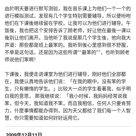
由於明天要进行默写测验，我在音乐课上为他们一个一个的
进行模拟测试，发现有几个学生特别需要辅导，所以便吩咐
他们在下课後继续留在学校，让我可以为他们进行辅导。午
饭後，我也把这个安排告诉了顾老师，好让他在最後一课以
後别让他们离开。当他听了我说是那几个学生後，他向我大
声道：那些都是班上最笨的。我听到後心里感到很不舒服，
不单是这句话，还是因为这些所谓""最笨的""，也听到顾老
师说他们笨啊！
下课後，我便走进课室为他们进行辅导，刚好他们全部都
在，我便认真地告诉他们说：「在我的眼中，没有笨的学
生，只有懒惰的学生。」比较大一点的学生看著我，似乎明
白我的意思， 那我继续说：「我小时候，我妈妈经常说我
笨，但今天，我知道我不笨，而且我相信，任何人只要肯努
力，什麽事情都能办得到，因为天父都给了我们每一个人智
慧，你只需要知道如何好好运用它。
2009年12月11日