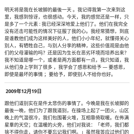
明天将是我在长坡脚的最後一天 。我记得我第一次来到这
里，我感到惊讶，也很感动。今天，我的感觉还是一样，只
是多了一个元素 : 我已经深深地爱上他们了。他们在我完全
没有还击可能性的情况下征服了我的心。我经常猜想，到底
是谁教他们成为这样美好的人，他们小小年纪，就懂得关心
别人，有牺牲自己，与别人分享的精神，这些价值观是由他
们的父母灌输的吗？还是因为生长在恶劣环境而培养出来？
我不知道是哪一个，或者是两方面都有一点，我只知道，我
从他们身上学到了很多 ，我学会了感恩和给予 — 要感恩，
即使是最坏的事情 ；要给予，即使别人不给你也好。
2009年12月19日
跟他们道别实在是件太悲伤的事情了。今晚是我在长坡脚的
最後一晚，他们为了跟我道别，在操场上起了一团火，山区
晚上的气温很冷，我们包围著火堆，互相靠倚取暖。在佈满
星羣的天空；在温暖的火旁，他们对我说：「老师，我们都
捨不得你走，请你不要忘记我们啊。」虽然我答应过他们的