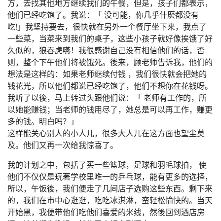
方，去找其他地方继续我们的午餐，但是，孩子们都表示，
他们已经吃饱了。我说：「 没可能，你几乎什麽都没有
吃!」我坚持要去，很快就在另外一个餐厅坐下来，我点了
一些菜，当菜来到我们的桌子，这些小孩子就好像挨饿了好
久似的，狼吞虎嚥！我很感谢自己没有相信他们的话，否
则，整个下午他们将被饿死。後来，顾老师告诉我，他们的
想法是这样的：如果老师继续付钱 ，我们很快就会把她的
钱花光，所以他们都说已经吃饱了，他们不想你在花钱呀。
我听了以後，马上转过头跟他们说：「 老师有工作的，所
以她能赚钱；当老师的钱用尽了，她总是可以再工作，赚更
多的钱。明白吗？」
这样能关心别人的小人儿，很多大人儿在这方面也望尘莫
及。他们又再一次给我惊喜了。
我的计划之中，包括了买一些篮球，足球和羽毛球拍， 使
他们不仅仅是玩著学校里唯一的乒乓球，能有更多的选择，
所以，午饭後，我们便走了几间店子选购这些东西。剩下来
的，我们在市中心逛逛，吃吃冰淇淋，蛮轻松愉快的。当天
开始黑，我便带他们吃他们喜爱的米线，然後回到酒店房