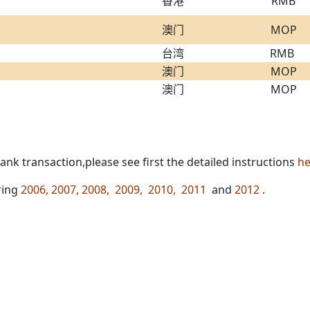
香港
RMB
澳门
MOP
台湾
RMB
澳门
MOP
澳门
MOP
nk transaction,please see first the detailed instructions
he
ring
2006
,
2007
,
2008
,
2009
,
2010
,
2011
and
2012
.