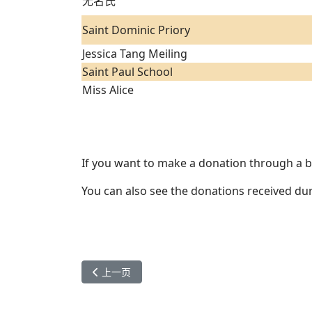
无名氏
Saint Dominic Priory
Jessica Tang Meiling
Saint Paul School
Miss Alice
If you want to make a donation through a ba
You can also see the donations received du
上一篇文章: 2014年捐款人
上一页